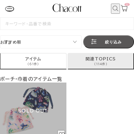
0
カ
ー
ト
検
ペ
索
検
ー
索
ジ
す
る
絞り込み
アイテム
関連TOPICS
(61件)
(114件)
ポーチ・巾着のアイテム一覧
SOLD OUT