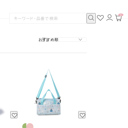
0
お
ロ
カ
検
気
グ
ー
索
に
イ
ト
検
す
入
ン
ペ
索
る
り
ー
ジ