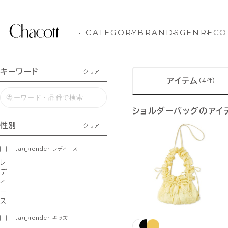
CATEGORY
BRANDS
GENRE
CO
キーワード
クリア
アイテム
(4件)
ショルダーバッグのアイ
性別
クリア
tag_gender:レディース
レ
デ
ィ
ー
ス
tag_gender:キッズ