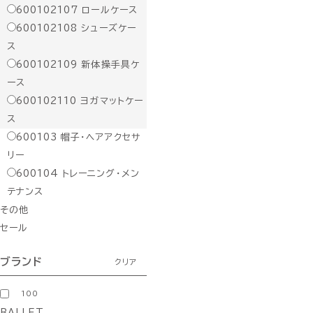
600102107
ロールケース
600102108
シューズケー
ス
600102109
新体操手具ケ
ース
600102110
ヨガマットケー
ス
600103
帽子・ヘアアクセサ
リー
600104
トレーニング・メン
テナンス
その他
セール
ブランド
クリア
100
BALLET