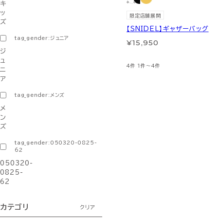
キ
ッ
限定店舗展開
ズ
【SNIDEL】ギャザーバッグ
tag_gender:ジュニア
¥15,950
ジ
ュ
4件
1件～4件
ニ
ア
tag_gender:メンズ
メ
ン
ズ
tag_gender:050320-0825-
62
050320-
0825-
62
カテゴリ
クリア