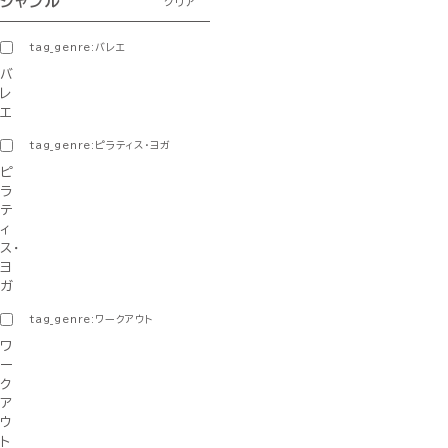
ジャンル
クリア
tag_genre:バレエ
バ
レ
エ
tag_genre:ピラティス・ヨガ
ピ
ラ
テ
ィ
ス・
ヨ
ガ
tag_genre:ワークアウト
ワ
ー
ク
ア
ウ
ト