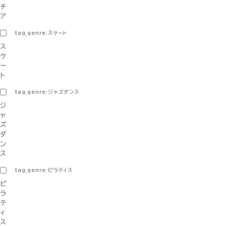
チ
ア
tag_genre:スケート
ス
ケ
ー
ト
tag_genre:ジャズダンス
ジ
ャ
ズ
ダ
ン
ス
tag_genre:ピラティス
ピ
ラ
テ
ィ
ス