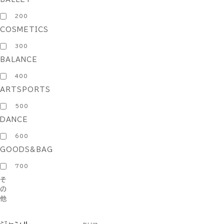
200
COSMETICS
300
BALANCE
400
ARTSPORTS
500
DANCE
600
GOODS&BAG
700
そ
の
他