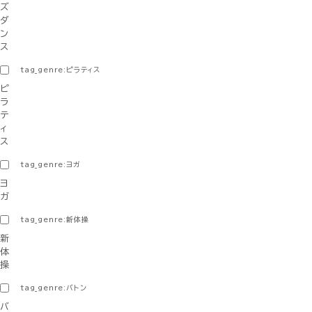
ズ
ダ
ン
ス
tag_genre:ピラティス
ピ
ラ
テ
ィ
ス
tag_genre:ヨガ
ヨ
ガ
tag_genre:新体操
新
体
操
tag_genre:バトン
バ