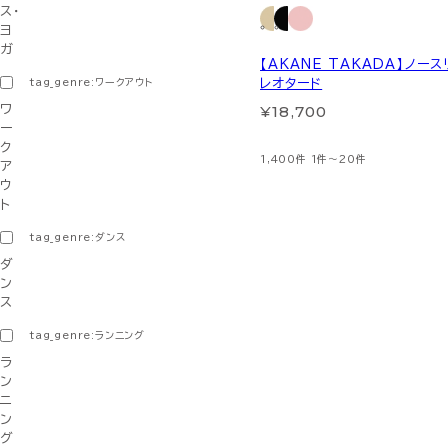
ス・
ヨ
ガ
【AKANE TAKADA】ノー
tag_genre:ワークアウト
レオタード
¥18,700
ワ
ー
ク
1,400件
1件～20件
ア
ウ
ト
tag_genre:ダンス
ダ
ン
ス
tag_genre:ランニング
ラ
ン
ニ
ン
グ