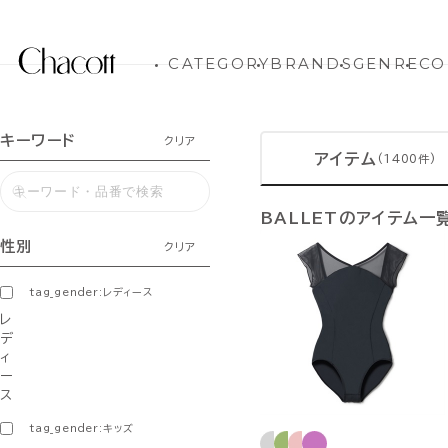
CATEGORY
BRANDS
GENRE
CO
キーワード
クリア
アイテム
(1400件)
BALLETのアイテム一
性別
クリア
tag_gender:レディース
レ
デ
ィ
ー
ス
tag_gender:キッズ