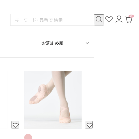
0
お
ロ
カ
検
気
グ
ー
索
に
イ
ト
検
す
入
ン
ペ
索
る
り
ー
ジ