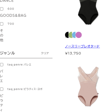
DANCE
600
GOODS&BAG
700
そ
の
他
ノースリーブレオタード
¥13,750
ジャンル
クリア
tag_genre:バレエ
バ
レ
エ
tag_genre:ピラティス・ヨガ
ピ
ラ
テ
ィ