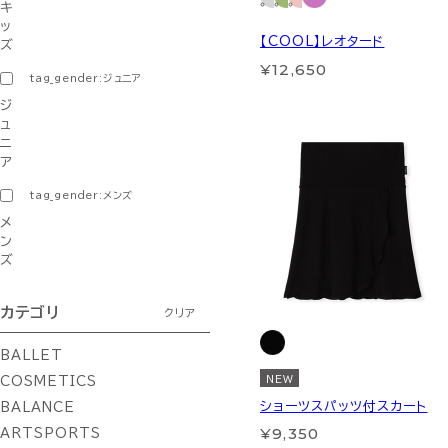
キ
ッ
【COOL】レオタード
ズ
¥12,650
tag_gender:ジュニア
ジ
ュ
ニ
ア
tag_gender:メンズ
メ
ン
ズ
カテゴリ
クリア
BALLET
NEW
COSMETICS
ショーツスパッツ付スカート
BALANCE
¥9,350
ARTSPORTS