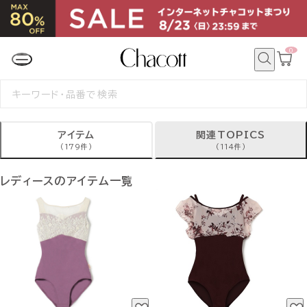
0
カ
ー
ト
検
ペ
索
検
ー
絞り込み
索
ジ
す
る
アイテム
関連TOPICS
(179件)
(114件)
レディースのアイテム一覧