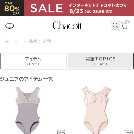
0
カ
ー
ト
検
ペ
索
検
ー
絞り込み
索
ジ
す
る
アイテム
関連TOPICS
(85件)
(114件)
ジュニアのアイテム一覧