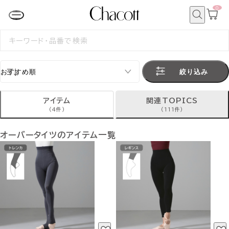
0
カ
ー
ト
検
ペ
索
検
ー
索
ジ
す
る
絞り込み
アイテム
関連TOPICS
(4件)
(111件)
オーバータイツのアイテム一覧