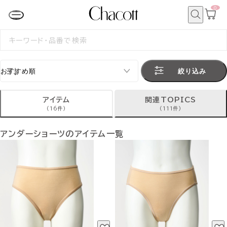
0
カ
ー
ト
検
ペ
索
検
ー
索
ジ
す
る
絞り込み
アイテム
関連TOPICS
(16件)
(111件)
アンダーショーツのアイテム一覧