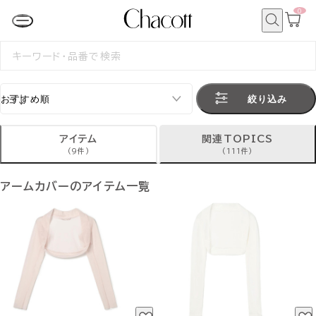
0
カ
ー
ト
検
ペ
索
検
ー
索
ジ
す
る
絞り込み
アイテム
関連TOPICS
(9件)
(111件)
アームカバーのアイテム一覧