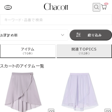
0
カ
ー
ト
検
ペ
索
検
ー
索
ジ
す
る
絞り込み
アイテム
関連TOPICS
(70件)
(112件)
スカートのアイテム一覧