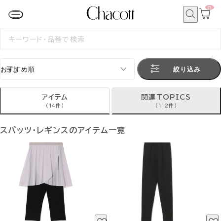
0
カ
ー
ト
検
ペ
索
検
ー
索
ジ
す
る
絞り込み
アイテム
関連TOPICS
(14件)
(112件)
スパッツ・レギンスのアイテム一覧