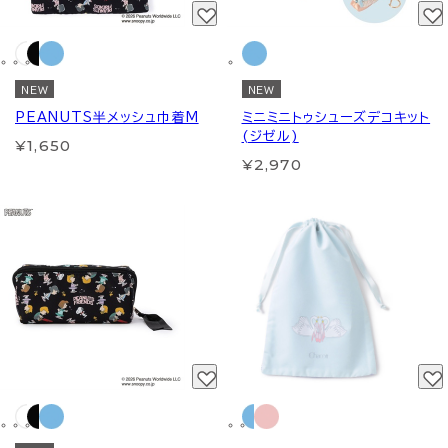
NEW
NEW
PEANUTS半メッシュ巾着M
ミニミニトゥシューズデコキット
(ジゼル)
¥1,650
¥2,970