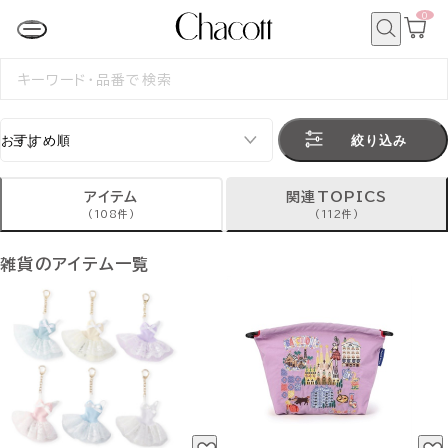
0
カ
ー
ト
検
ペ
索
検
ー
索
ジ
す
る
絞り込み
アイテム
関連TOPICS
(108件)
(112件)
雑貨のアイテム一覧