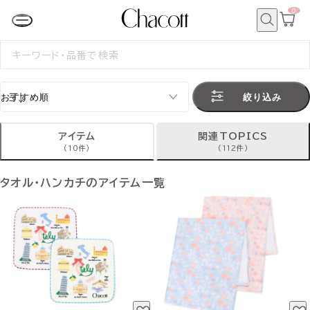
0
カ
ー
ト
検
ペ
索
検
ー
索
ジ
す
る
絞り込み
アイテム
関連TOPICS
(10件)
(112件)
タオル・ハンカチのアイテム一覧