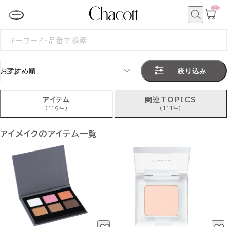
0
カ
ー
ト
検
ペ
索
検
ー
索
ジ
す
る
絞り込み
アイテム
関連TOPICS
(119件)
(111件)
アイメイクのアイテム一覧