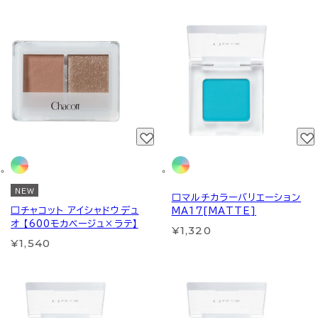
NEW
□マルチカラーバリエーション
□チャコット アイシャドウデュ
MA17[MATTE]
オ 【600モカベージュ×ラテ】
¥1,320
¥1,540