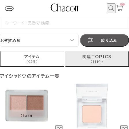
0
カ
ー
ト
検
ペ
索
検
ー
索
ジ
す
る
絞り込み
アイテム
関連TOPICS
(92件)
(111件)
アイシャドウのアイテム一覧