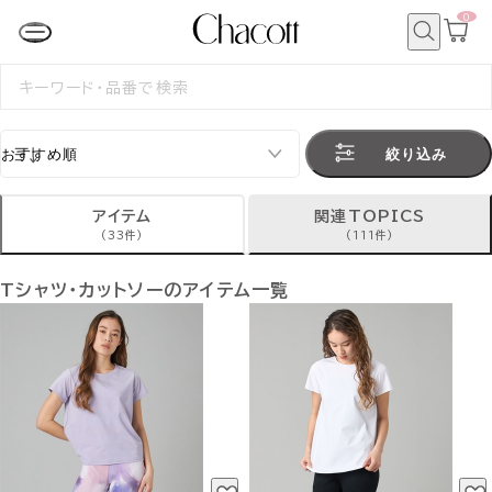
0
カ
ー
ト
検
ペ
索
検
ー
索
ジ
す
る
絞り込み
アイテム
関連TOPICS
(33件)
(111件)
Tシャツ・カットソーのアイテム一覧