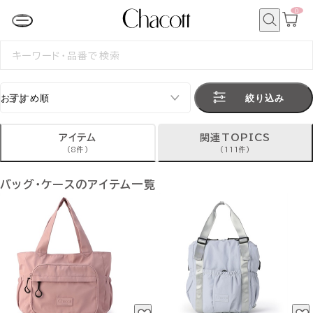
0
カ
ー
ト
検
ペ
索
検
ー
索
ジ
す
る
絞り込み
アイテム
関連TOPICS
(8件)
(111件)
バッグ・ケースのアイテム一覧