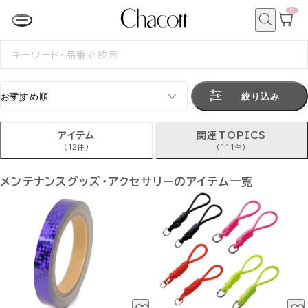
0
カ
ー
ト
検
ペ
索
検
ー
索
ジ
す
る
絞り込み
アイテム
関連TOPICS
(12件)
(111件)
メンテナンスグッズ・アクセサリーのアイテム一覧