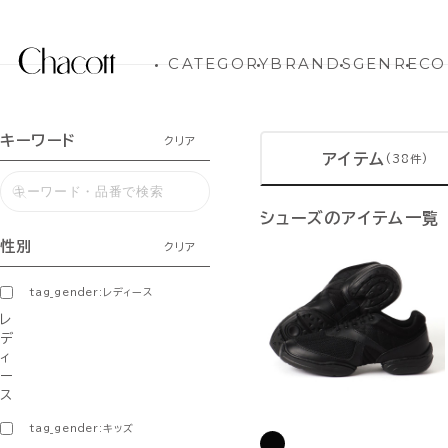
CATEGORY
BRANDS
GENRE
CO
キーワード
クリア
アイテム
(38件)
シューズのアイテム一覧
性別
クリア
tag_gender:レディース
レ
デ
ィ
ー
ス
tag_gender:キッズ