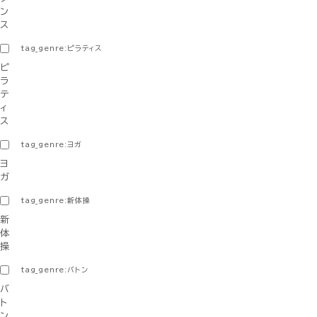
ン
ス
tag_genre:ピラティス
ピ
ラ
テ
ィ
ス
tag_genre:ヨガ
ヨ
ガ
tag_genre:新体操
新
体
操
tag_genre:バトン
バ
ト
ン