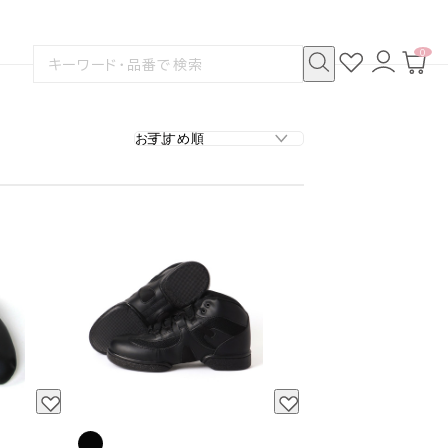
0
お
ロ
カ
検
気
グ
ー
索
に
イ
ト
検
す
入
ン
ペ
索
る
り
ー
ジ