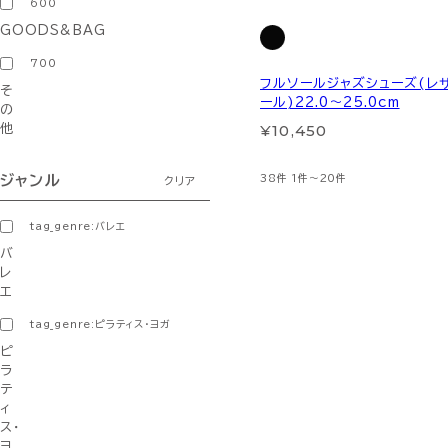
600
GOODS&BAG
700
フルソールジャズシューズ(レ
そ
ール)22.0～25.0cm
の
¥10,450
他
38件
1件～20件
ジャンル
クリア
tag_genre:バレエ
バ
レ
エ
tag_genre:ピラティス・ヨガ
ピ
ラ
テ
ィ
ス・
ヨ