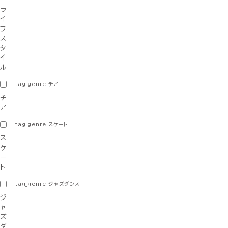
ラ
イ
フ
ス
タ
イ
ル
tag_genre:チア
チ
ア
tag_genre:スケート
ス
ケ
ー
ト
tag_genre:ジャズダンス
ジ
ャ
ズ
ダ