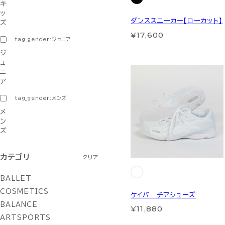
キ
ッ
ダンススニーカー【ローカット】
ズ
¥17,600
tag_gender:ジュニア
ジ
ュ
ニ
ア
tag_gender:メンズ
メ
ン
ズ
カテゴリ
クリア
BALLET
COSMETICS
ケイパ チアシューズ
BALANCE
¥11,880
ARTSPORTS