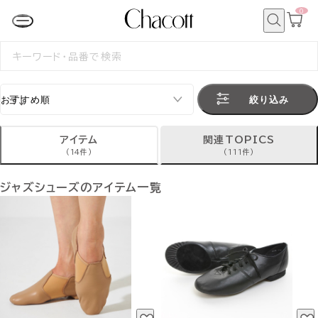
0
カ
ー
ト
検
ペ
索
検
ー
索
ジ
す
る
絞り込み
アイテム
関連TOPICS
(14件)
(111件)
ジャズシューズのアイテム一覧