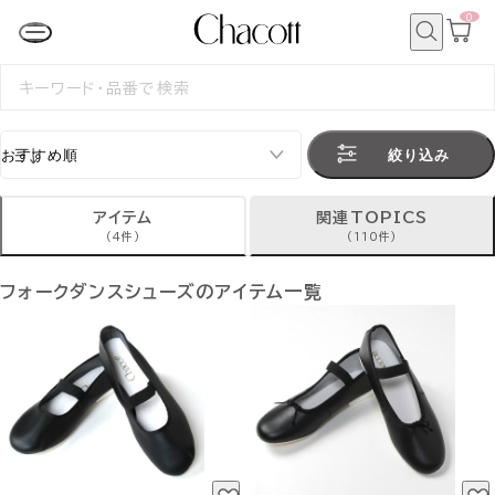
0
カ
ー
ト
検
ペ
索
検
ー
索
ジ
す
る
絞り込み
アイテム
関連TOPICS
(4件)
(110件)
フォークダンスシューズのアイテム一覧