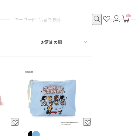
0
お
ロ
カ
検
気
グ
ー
索
に
イ
ト
検
す
入
ン
ペ
索
る
り
ー
ジ