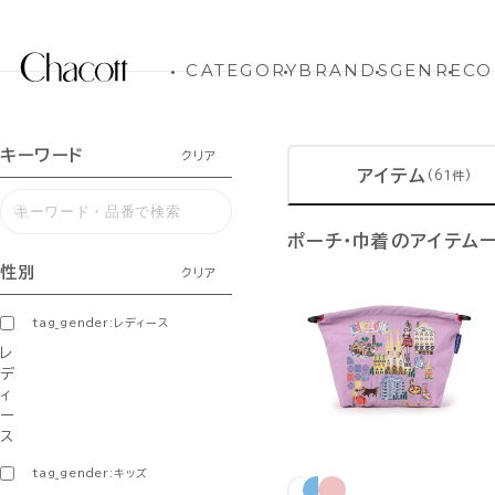
CATEGORY
BRANDS
GENRE
CO
キーワード
クリア
アイテム
(61件)
ポーチ・巾着のアイテム
性別
クリア
tag_gender:レディース
レ
デ
ィ
ー
ス
tag_gender:キッズ