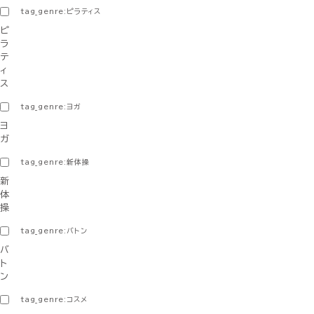
tag_genre:ピラティス
ピ
ラ
テ
ィ
ス
tag_genre:ヨガ
ヨ
ガ
tag_genre:新体操
新
体
操
tag_genre:バトン
バ
ト
ン
tag_genre:コスメ