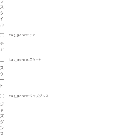
フ
ス
タ
イ
ル
tag_genre:チア
チ
ア
tag_genre:スケート
ス
ケ
ー
ト
tag_genre:ジャズダンス
ジ
ャ
ズ
ダ
ン
ス