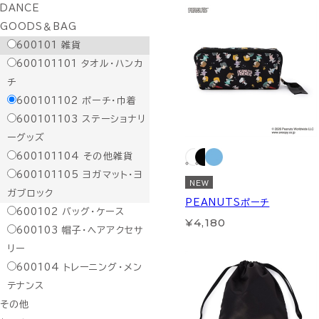
DANCE
GOODS＆BAG
600101
雑貨
600101101
タオル・ハンカ
チ
600101102
ポーチ・巾着
600101103
ステーショナリ
ーグッズ
600101104
その他雑貨
600101105
ヨガマット・ヨ
NEW
ガブロック
PEANUTSポーチ
600102
バッグ・ケース
¥4,180
600103
帽子・ヘアアクセサ
リー
600104
トレーニング・メン
テナンス
その他