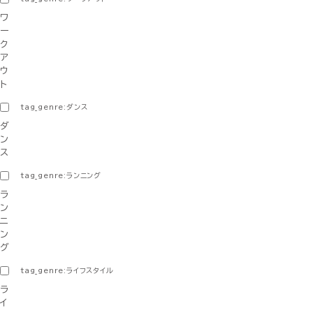
ワ
ー
ク
ア
ウ
ト
tag_genre:ダンス
ダ
ン
ス
tag_genre:ランニング
ラ
ン
ニ
ン
グ
tag_genre:ライフスタイル
ラ
イ