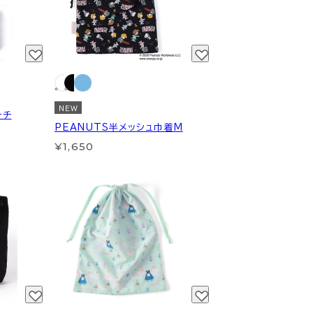
NEW
ーチ
PEANUTS半メッシュ巾着M
¥1,650