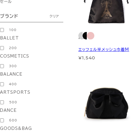
セール
ブランド
クリア
100
BALLET
200
エッフェル半メッシュ巾着M
COSMETICS
¥1,540
300
BALANCE
400
ARTSPORTS
500
DANCE
600
GOODS&BAG