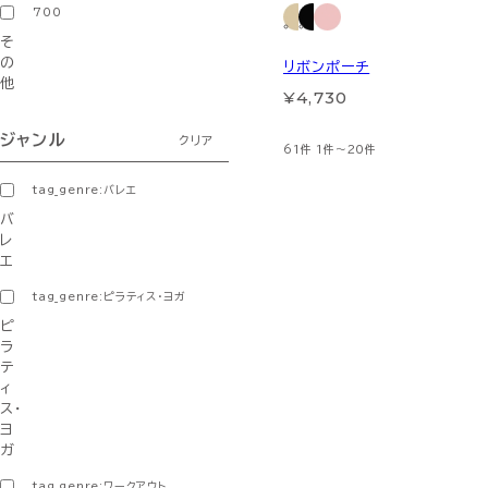
700
そ
の
リボンポーチ
他
¥4,730
ジャンル
クリア
61件
1件～20件
tag_genre:バレエ
バ
レ
エ
tag_genre:ピラティス・ヨガ
ピ
ラ
テ
ィ
ス・
ヨ
ガ
tag_genre:ワークアウト