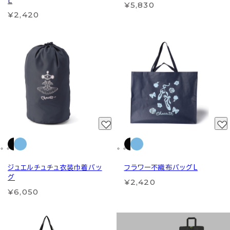
L
¥5,830
¥2,420
ジュエルチュチュ衣装巾着バッ
フラワー不織布バッグL
グ
¥2,420
¥6,050