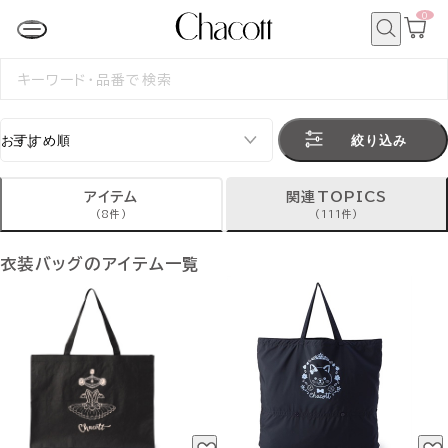
0
カ
ー
ト
検
ペ
索
検
ー
索
ジ
す
る
絞り込み
アイテム
関連TOPICS
(8件)
(111件)
衣装バッグのアイテム一覧