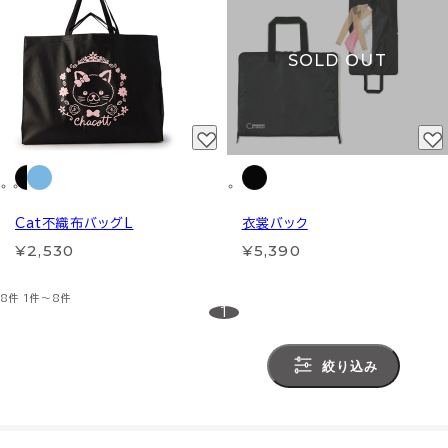
SOLD OUT
Cat不織布バッグL
衣裳バック
¥2,530
¥5,390
8件
1件～8件
1
絞り込み