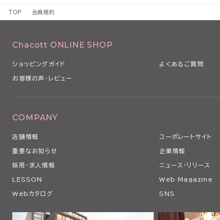
1 本規約は、本サービスの利用条件を定めるものです。
TOP
会員規約
2 本規約は、本サービスの利用に関し、利用者（第3条で定義します
るものとします。
3 当社は、経済状況の変動、社会経済情勢の変化や法令の改正その
Chacott ONLINE SHOP
本規約を変更する必要が生じた場合、本規約を変更することがありま
4 当社は、以下の各号のいずれかに該当する場合、利用者の事前の
ショッピングガイド
よくあるご質問
なく、本条に従い、適宜、本規約の全部または一部を変更できるもの
お客様の声・レビュー
（1）本規約の変更が、利用者の一般の利益に適合するとき
（2）本規約の変更が、契約をした目的に反せず、かつ、変更の必要性
の相当性その他の変更に係る事情に照らして合理的なものであると
5 当社は、本規約を変更するときは、事前に変更する旨およびその
COMPANY
の発効日を当社ウェブサイト上にて表示その他当社が適当と判断する
店舗情報
コーポレートサイト
用者に対し通知します。
6 利用者が、本規約の変更の効力が生じた後に本サービスを利用し
重要なお知らせ
企業情報
更後の本規約のすべての記載事項について同意したものとみなされ
採用・求人情報
ニュース・リリース
第2条 本サービスの利用
LESSON
Web Magazine
1 利用者は、関係する法令等ならびに本規約、その他当社等が別途
Webカタログ
SNS
の利用に関する条件に関する細則、説明等に従い、本サービスを利用
す。