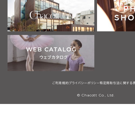
2 利用者は、自己の責任と負担において、本サービスを利用するた
通信機器、ソフトウェア、電気通信回線、電話利用契約、インターネッ
他の設備等を適切な状態で設置し、維持するものとします。
第2章 利用者
第3条 利用者
本規約において「利用者」とは、本規約の内容を全て了承・承認した
サービスで提供する画像、テキスト、デザイン、ロゴ、映像、プログラム
等（以下「コンテンツ」と総称します）を検索、閲覧または利用する者
用者には、本規約第4条に定める会員を含みますが、これに限りませ
第3章 会員
ご利用規約
プライバシーポリシー
特定商取引法に関する
第4条 会員
© Chacott Co., Ltd.
本規約において「会員」とは、日本国内に住所・居所を有し、本規約
承・承認した上で、当社所定の手続に従い会員登録を申請し、当社が
個人（未成年者は親権者の同意を得たものに限る）のことをいいます
第5条 会員登録
1 会員登録の希望者は、当社等が指定するウェブサイト（以下「会員登