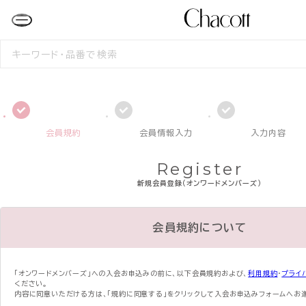
検
索
す
る
会員規約
会員情報入力
入力内容
Register
新規会員登録（オンワードメンバーズ）
会員規約について
「オンワードメンバーズ」への入会お申込みの前に、
以下会員規約および、
利用規約
・
プライ
ください。
内容に同意いただける方は、「規約に同意する」をクリックして入会お申込みフォームへお