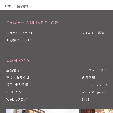
1 本規約は、本サービスの利用条件を定めるものです。
TOP
会員規約
2 本規約は、本サービスの利用に関し、利用者（第3条で定義します
るものとします。
3 当社は、経済状況の変動、社会経済情勢の変化や法令の改正その
Chacott ONLINE SHOP
本規約を変更する必要が生じた場合、本規約を変更することがありま
4 当社は、以下の各号のいずれかに該当する場合、利用者の事前の
ショッピングガイド
よくあるご質問
なく、本条に従い、適宜、本規約の全部または一部を変更できるもの
お客様の声・レビュー
（1）本規約の変更が、利用者の一般の利益に適合するとき
（2）本規約の変更が、契約をした目的に反せず、かつ、変更の必要性
の相当性その他の変更に係る事情に照らして合理的なものであると
5 当社は、本規約を変更するときは、事前に変更する旨およびその
COMPANY
の発効日を当社ウェブサイト上にて表示その他当社が適当と判断する
店舗情報
コーポレートサイト
用者に対し通知します。
6 利用者が、本規約の変更の効力が生じた後に本サービスを利用し
重要なお知らせ
企業情報
更後の本規約のすべての記載事項について同意したものとみなされ
採用・求人情報
ニュース・リリース
第2条 本サービスの利用
LESSON
Web Magazine
1 利用者は、関係する法令等ならびに本規約、その他当社等が別途
Webカタログ
SNS
の利用に関する条件に関する細則、説明等に従い、本サービスを利用
す。