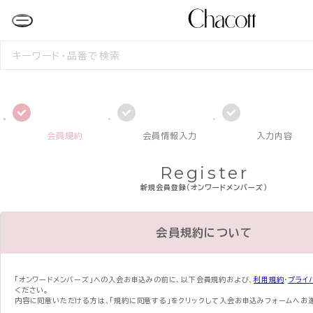
検
索
す
る
会員規約
会員情報入力
入力内容
Register
新規会員登録（オンワードメンバーズ）
会員規約について
「オンワードメンバーズ」への入会お申込みの前に、
以下会員規約および、
利用規約
・
プライ
ください。
内容に同意いただける方は、「規約に同意する」をクリックして入会お申込みフォームへお