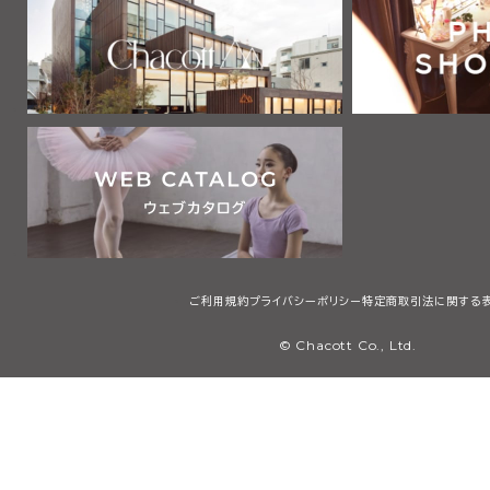
2 利用者は、自己の責任と負担において、本サービスを利用するた
通信機器、ソフトウェア、電気通信回線、電話利用契約、インターネッ
他の設備等を適切な状態で設置し、維持するものとします。
第2章 利用者
第3条 利用者
本規約において「利用者」とは、本規約の内容を全て了承・承認した
サービスで提供する画像、テキスト、デザイン、ロゴ、映像、プログラム
等（以下「コンテンツ」と総称します）を検索、閲覧または利用する者
用者には、本規約第4条に定める会員を含みますが、これに限りませ
第3章 会員
ご利用規約
プライバシーポリシー
特定商取引法に関する
第4条 会員
© Chacott Co., Ltd.
本規約において「会員」とは、日本国内に住所・居所を有し、本規約
承・承認した上で、当社所定の手続に従い会員登録を申請し、当社が
個人（未成年者は親権者の同意を得たものに限る）のことをいいます
第5条 会員登録
1 会員登録の希望者は、当社等が指定するウェブサイト（以下「会員登