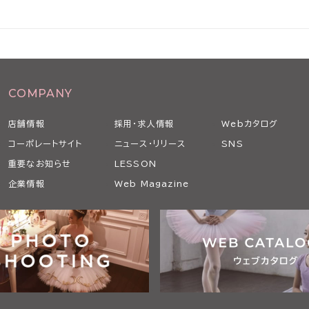
の承諾を得ることなく、本条に従い、適宜、本規
要性、変更後の内容の相当性その他の変更に係る
COMPANY
の内容ならびに変更の発効日を当社ウェブサイト
通知します。
店舗情報
採用・求人情報
Webカタログ
した場合には、変更後の本規約のすべての記載事
コーポレートサイト
ニュース・リリース
SNS
重要なお知らせ
LESSON
企業情報
Web Magazine
途定めた本サービスの利用に関する条件に関する
めに必要な端末、通信機器、ソフトウェア、電気
適切な状態で設置し、維持するものとします。
た上で、当社等が本サービスで提供する画像、テ