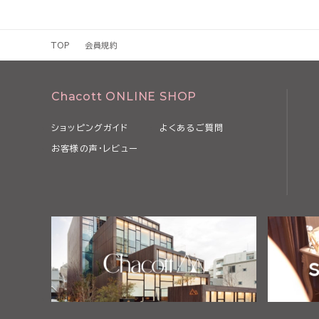
場合、本規約を変更することがあります。
4 当社は、以下の各号のいずれかに該当する場合、利用者の事前
約の全部または一部を変更できるものとします。
TOP
会員規約
（1）本規約の変更が、利用者の一般の利益に適合するとき
（2）本規約の変更が、契約をした目的に反せず、かつ、変更の必
事情に照らして合理的なものであるとき
Chacott ONLINE SHOP
5 当社は、本規約を変更するときは、事前に変更する旨およびそ
上にて表示その他当社が適当と判断する方法により、利用者に対し
ショッピングガイド
よくあるご質問
6 利用者が、本規約の変更の効力が生じた後に本サービスを利用
お客様の声・レビュー
項について同意したものとみなされます。
第2条 本サービスの利用
1 利用者は、関係する法令等ならびに本規約、その他当社等が別
細則、説明等に従い、本サービスを利用するものとします。
2 利用者は、自己の責任と負担において、本サービスを利用するた
通信回線、電話利用契約、インターネット接続契約その他の設備等を
第2章 利用者
第3条 利用者
本規約において「利用者」とは、本規約の内容を全て了承・承認し