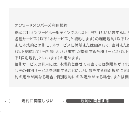
オンワードメンバーズ利用規約
株式会社オンワードホールディングス（以下「当社」といいます）は
各種サービス（以下「本サービス」と総称します）の利用規約（以下「
また本規約とは別に、本サービスに付随または関連して、当社また
（以下総称して「当社等」といいます）が提供する各種サービス（以下
下「個別規約」といいます）を定めます。
個別サービスの利用には、本規約と併せて該当する個別規約がそれ
はその個別サービスを利用することにより、該当する個別規約に同意
約の定めが異なる場合、個別規約にのみ定めがある場合、または
る規定がある場合には、個別規約の定めが本規約に優先して適用さ
第1章 総則
規約に同意しない
規約に同意する
第1条 本規約の範囲および変更
1 本規約は、本サービスの利用条件を定めるものです。
2 本規約は、本サービスの利用に関し、利用者（第3条で定義します
3 当社は、経済状況の変動、社会経済情勢の変化や法令の改正そ