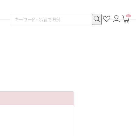
0
お
ロ
カ
検
気
グ
ー
索
に
イ
ト
検
す
入
ン
ペ
索
る
り
ー
ジ