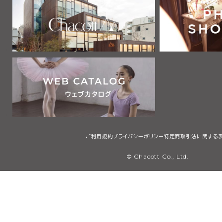
2 利用者は、自己の責任と負担において、本サービスを利用するた
通信機器、ソフトウェア、電気通信回線、電話利用契約、インターネッ
他の設備等を適切な状態で設置し、維持するものとします。
第2章 利用者
第3条 利用者
本規約において「利用者」とは、本規約の内容を全て了承・承認した
サービスで提供する画像、テキスト、デザイン、ロゴ、映像、プログラム
等（以下「コンテンツ」と総称します）を検索、閲覧または利用する者
用者には、本規約第4条に定める会員を含みますが、これに限りませ
第3章 会員
ご利用規約
プライバシーポリシー
特定商取引法に関する
第4条 会員
© Chacott Co., Ltd.
本規約において「会員」とは、日本国内に住所・居所を有し、本規約
承・承認した上で、当社所定の手続に従い会員登録を申請し、当社が
個人（未成年者は親権者の同意を得たものに限る）のことをいいます
第5条 会員登録
1 会員登録の希望者は、当社等が指定するウェブサイト（以下「会員登