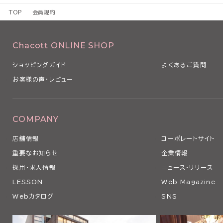
1 本規約は、本サービスの利用条件を定めるものです。
TOP
会員規約
2 本規約は、本サービスの利用に関し、利用者（第3条で定義します
るものとします。
3 当社は、経済状況の変動、社会経済情勢の変化や法令の改正その
Chacott ONLINE SHOP
本規約を変更する必要が生じた場合、本規約を変更することがありま
4 当社は、以下の各号のいずれかに該当する場合、利用者の事前の
ショッピングガイド
よくあるご質問
なく、本条に従い、適宜、本規約の全部または一部を変更できるもの
お客様の声・レビュー
（1）本規約の変更が、利用者の一般の利益に適合するとき
（2）本規約の変更が、契約をした目的に反せず、かつ、変更の必要性
の相当性その他の変更に係る事情に照らして合理的なものであると
5 当社は、本規約を変更するときは、事前に変更する旨およびその
COMPANY
の発効日を当社ウェブサイト上にて表示その他当社が適当と判断する
店舗情報
コーポレートサイト
用者に対し通知します。
6 利用者が、本規約の変更の効力が生じた後に本サービスを利用し
重要なお知らせ
企業情報
更後の本規約のすべての記載事項について同意したものとみなされ
採用・求人情報
ニュース・リリース
第2条 本サービスの利用
LESSON
Web Magazine
1 利用者は、関係する法令等ならびに本規約、その他当社等が別途
Webカタログ
SNS
の利用に関する条件に関する細則、説明等に従い、本サービスを利用
す。