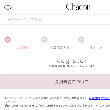
検
索
す
る
会員規約
会員情報入力
入力内容
Register
新規会員登録（オンワードメンバーズ）
会員規約について
「オンワードメンバーズ」への入会お申込みの前に、
以下会員規約および、
利用規約
・
プライ
ください。
内容に同意いただける方は、「規約に同意する」をクリックして入会お申込みフォームへお