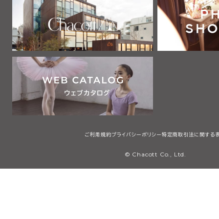
2 利用者は、自己の責任と負担において、本サービスを利用するた
通信機器、ソフトウェア、電気通信回線、電話利用契約、インターネッ
他の設備等を適切な状態で設置し、維持するものとします。
第2章 利用者
第3条 利用者
本規約において「利用者」とは、本規約の内容を全て了承・承認した
サービスで提供する画像、テキスト、デザイン、ロゴ、映像、プログラム
等（以下「コンテンツ」と総称します）を検索、閲覧または利用する者
用者には、本規約第4条に定める会員を含みますが、これに限りませ
第3章 会員
ご利用規約
プライバシーポリシー
特定商取引法に関する
第4条 会員
© Chacott Co., Ltd.
本規約において「会員」とは、日本国内に住所・居所を有し、本規約
承・承認した上で、当社所定の手続に従い会員登録を申請し、当社が
個人（未成年者は親権者の同意を得たものに限る）のことをいいます
第5条 会員登録
1 会員登録の希望者は、当社等が指定するウェブサイト（以下「会員登