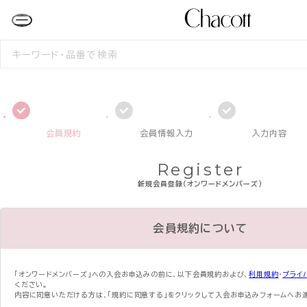
検
索
す
る
会員規約
会員情報入力
入力内容
Register
新規会員登録（オンワードメンバーズ）
会員規約について
「オンワードメンバーズ」への入会お申込みの前に、
以下会員規約および、
利用規約
・
プライ
ください。
内容に同意いただける方は、「規約に同意する」をクリックして入会お申込みフォームへお