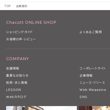
1 本規約は、本サービスの利用条件を定めるものです。
TOP
会員規約
2 本規約は、本サービスの利用に関し、利用者（第3条で定義します
るものとします。
3 当社は、経済状況の変動、社会経済情勢の変化や法令の改正その
Chacott ONLINE SHOP
本規約を変更する必要が生じた場合、本規約を変更することがありま
4 当社は、以下の各号のいずれかに該当する場合、利用者の事前の
ショッピングガイド
よくあるご質問
なく、本条に従い、適宜、本規約の全部または一部を変更できるもの
お客様の声・レビュー
（1）本規約の変更が、利用者の一般の利益に適合するとき
（2）本規約の変更が、契約をした目的に反せず、かつ、変更の必要性
の相当性その他の変更に係る事情に照らして合理的なものであると
5 当社は、本規約を変更するときは、事前に変更する旨およびその
COMPANY
の発効日を当社ウェブサイト上にて表示その他当社が適当と判断する
店舗情報
コーポレートサイト
用者に対し通知します。
6 利用者が、本規約の変更の効力が生じた後に本サービスを利用し
重要なお知らせ
企業情報
更後の本規約のすべての記載事項について同意したものとみなされ
採用・求人情報
ニュース・リリース
第2条 本サービスの利用
LESSON
Web Magazine
1 利用者は、関係する法令等ならびに本規約、その他当社等が別途
Webカタログ
SNS
の利用に関する条件に関する細則、説明等に従い、本サービスを利用
す。