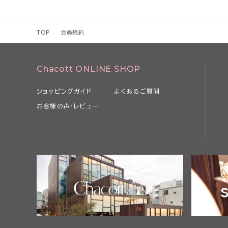
場合、本規約を変更することがあります。
4 当社は、以下の各号のいずれかに該当する場合、利用者の事前
約の全部または一部を変更できるものとします。
TOP
会員規約
（1）本規約の変更が、利用者の一般の利益に適合するとき
（2）本規約の変更が、契約をした目的に反せず、かつ、変更の必
事情に照らして合理的なものであるとき
Chacott ONLINE SHOP
5 当社は、本規約を変更するときは、事前に変更する旨およびそ
上にて表示その他当社が適当と判断する方法により、利用者に対し
ショッピングガイド
よくあるご質問
6 利用者が、本規約の変更の効力が生じた後に本サービスを利用
お客様の声・レビュー
項について同意したものとみなされます。
第2条 本サービスの利用
1 利用者は、関係する法令等ならびに本規約、その他当社等が別
細則、説明等に従い、本サービスを利用するものとします。
2 利用者は、自己の責任と負担において、本サービスを利用するた
通信回線、電話利用契約、インターネット接続契約その他の設備等を
第2章 利用者
第3条 利用者
本規約において「利用者」とは、本規約の内容を全て了承・承認し