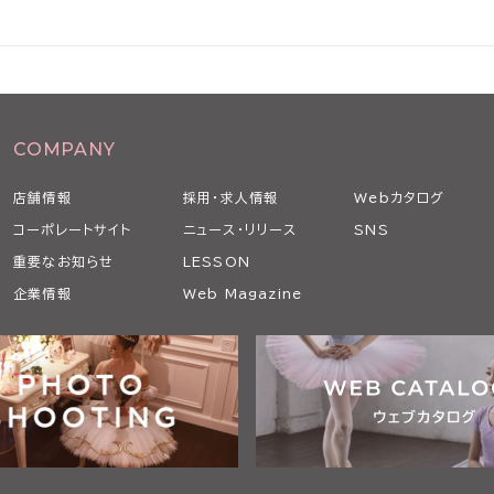
の承諾を得ることなく、本条に従い、適宜、本規
要性、変更後の内容の相当性その他の変更に係る
COMPANY
の内容ならびに変更の発効日を当社ウェブサイト
通知します。
店舗情報
採用・求人情報
Webカタログ
した場合には、変更後の本規約のすべての記載事
コーポレートサイト
ニュース・リリース
SNS
重要なお知らせ
LESSON
企業情報
Web Magazine
途定めた本サービスの利用に関する条件に関する
めに必要な端末、通信機器、ソフトウェア、電気
適切な状態で設置し、維持するものとします。
た上で、当社等が本サービスで提供する画像、テ