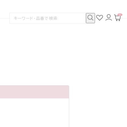
0
お
ロ
カ
検
気
グ
ー
索
に
イ
ト
検
す
入
ン
ペ
索
る
り
ー
ジ