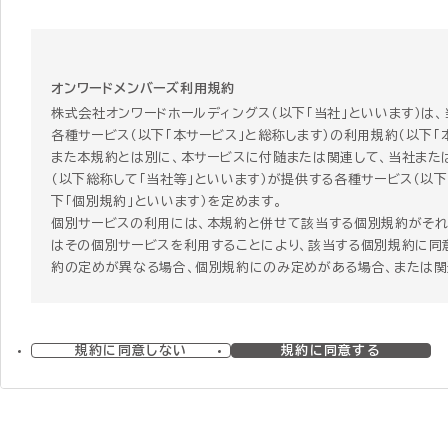
オンワードメンバーズ利用規約
株式会社オンワードホールディングス（以下「当社」といいます）は
各種サービス（以下「本サービス」と総称します）の利用規約（以下「
また本規約とは別に、本サービスに付随または関連して、当社また
（以下総称して「当社等」といいます）が提供する各種サービス（以下
下「個別規約」といいます）を定めます。
個別サービスの利用には、本規約と併せて該当する個別規約がそれ
はその個別サービスを利用することにより、該当する個別規約に同意
約の定めが異なる場合、個別規約にのみ定めがある場合、または
る規定がある場合には、個別規約の定めが本規約に優先して適用さ
第1章 総則
規約に同意しない
規約に同意する
第1条 本規約の範囲および変更
1 本規約は、本サービスの利用条件を定めるものです。
2 本規約は、本サービスの利用に関し、利用者（第3条で定義します
3 当社は、経済状況の変動、社会経済情勢の変化や法令の改正そ