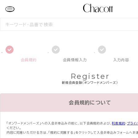
検
索
す
る
会員規約
会員情報入力
入力内容
Register
新規会員登録（オンワードメンバーズ）
会員規約について
「オンワードメンバーズ」への入会お申込みの前に、
以下会員規約および、
利用規約
・
プライ
ください。
内容に同意いただける方は、「規約に同意する」をクリックして入会お申込みフォームへお