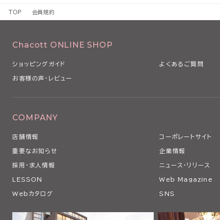
1 本規約は、本サービスの利用条件を定めるものです。
TOP
会員規約
2 本規約は、本サービスの利用に関し、利用者（第3条で定義します
るものとします。
3 当社は、経済状況の変動、社会経済情勢の変化や法令の改正その
Chacott ONLINE SHOP
本規約を変更する必要が生じた場合、本規約を変更することがありま
4 当社は、以下の各号のいずれかに該当する場合、利用者の事前の
ショッピングガイド
よくあるご質問
なく、本条に従い、適宜、本規約の全部または一部を変更できるもの
お客様の声・レビュー
（1）本規約の変更が、利用者の一般の利益に適合するとき
（2）本規約の変更が、契約をした目的に反せず、かつ、変更の必要性
の相当性その他の変更に係る事情に照らして合理的なものであると
5 当社は、本規約を変更するときは、事前に変更する旨およびその
COMPANY
の発効日を当社ウェブサイト上にて表示その他当社が適当と判断する
店舗情報
コーポレートサイト
用者に対し通知します。
6 利用者が、本規約の変更の効力が生じた後に本サービスを利用し
重要なお知らせ
企業情報
更後の本規約のすべての記載事項について同意したものとみなされ
採用・求人情報
ニュース・リリース
第2条 本サービスの利用
LESSON
Web Magazine
1 利用者は、関係する法令等ならびに本規約、その他当社等が別途
Webカタログ
SNS
の利用に関する条件に関する細則、説明等に従い、本サービスを利用
す。