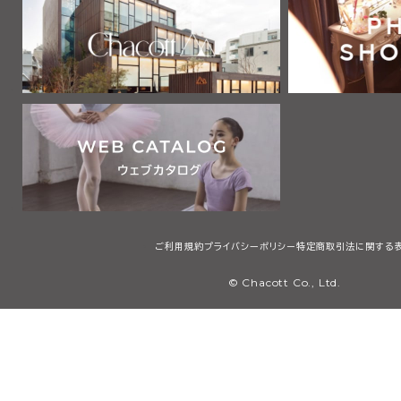
2 利用者は、自己の責任と負担において、本サービスを利用するた
通信機器、ソフトウェア、電気通信回線、電話利用契約、インターネッ
他の設備等を適切な状態で設置し、維持するものとします。
第2章 利用者
第3条 利用者
本規約において「利用者」とは、本規約の内容を全て了承・承認した
サービスで提供する画像、テキスト、デザイン、ロゴ、映像、プログラム
等（以下「コンテンツ」と総称します）を検索、閲覧または利用する者
用者には、本規約第4条に定める会員を含みますが、これに限りませ
第3章 会員
ご利用規約
プライバシーポリシー
特定商取引法に関する
第4条 会員
© Chacott Co., Ltd.
本規約において「会員」とは、日本国内に住所・居所を有し、本規約
承・承認した上で、当社所定の手続に従い会員登録を申請し、当社が
個人（未成年者は親権者の同意を得たものに限る）のことをいいます
第5条 会員登録
1 会員登録の希望者は、当社等が指定するウェブサイト（以下「会員登