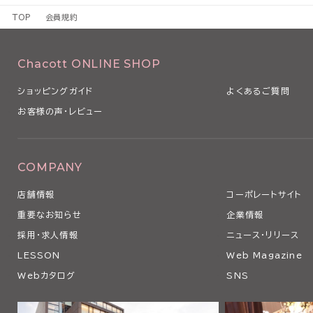
1 本規約は、本サービスの利用条件を定めるものです。
TOP
会員規約
2 本規約は、本サービスの利用に関し、利用者（第3条で定義します
るものとします。
3 当社は、経済状況の変動、社会経済情勢の変化や法令の改正その
Chacott ONLINE SHOP
本規約を変更する必要が生じた場合、本規約を変更することがありま
4 当社は、以下の各号のいずれかに該当する場合、利用者の事前の
ショッピングガイド
よくあるご質問
なく、本条に従い、適宜、本規約の全部または一部を変更できるもの
お客様の声・レビュー
（1）本規約の変更が、利用者の一般の利益に適合するとき
（2）本規約の変更が、契約をした目的に反せず、かつ、変更の必要性
の相当性その他の変更に係る事情に照らして合理的なものであると
5 当社は、本規約を変更するときは、事前に変更する旨およびその
COMPANY
の発効日を当社ウェブサイト上にて表示その他当社が適当と判断する
店舗情報
コーポレートサイト
用者に対し通知します。
6 利用者が、本規約の変更の効力が生じた後に本サービスを利用し
重要なお知らせ
企業情報
更後の本規約のすべての記載事項について同意したものとみなされ
採用・求人情報
ニュース・リリース
第2条 本サービスの利用
LESSON
Web Magazine
1 利用者は、関係する法令等ならびに本規約、その他当社等が別途
Webカタログ
SNS
の利用に関する条件に関する細則、説明等に従い、本サービスを利用
す。