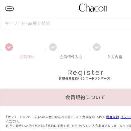
検
索
す
る
会員規約
会員情報入力
入力内容
Register
新規会員登録（オンワードメンバーズ）
会員規約について
「オンワードメンバーズ」への入会お申込みの前に、
以下会員規約および、
利用規約
・
プライ
ください。
内容に同意いただける方は、「規約に同意する」をクリックして入会お申込みフォームへお