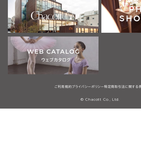
2 利用者は、自己の責任と負担において、本サービスを利用するた
通信機器、ソフトウェア、電気通信回線、電話利用契約、インターネッ
他の設備等を適切な状態で設置し、維持するものとします。
第2章 利用者
第3条 利用者
本規約において「利用者」とは、本規約の内容を全て了承・承認した
サービスで提供する画像、テキスト、デザイン、ロゴ、映像、プログラム
等（以下「コンテンツ」と総称します）を検索、閲覧または利用する者
用者には、本規約第4条に定める会員を含みますが、これに限りませ
第3章 会員
ご利用規約
プライバシーポリシー
特定商取引法に関する
第4条 会員
© Chacott Co., Ltd.
本規約において「会員」とは、日本国内に住所・居所を有し、本規約
承・承認した上で、当社所定の手続に従い会員登録を申請し、当社が
個人（未成年者は親権者の同意を得たものに限る）のことをいいます
第5条 会員登録
1 会員登録の希望者は、当社等が指定するウェブサイト（以下「会員登