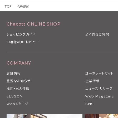
1 本規約は、本サービスの利用条件を定めるものです。
TOP
会員規約
2 本規約は、本サービスの利用に関し、利用者（第3条で定義します
るものとします。
3 当社は、経済状況の変動、社会経済情勢の変化や法令の改正その
Chacott ONLINE SHOP
本規約を変更する必要が生じた場合、本規約を変更することがありま
4 当社は、以下の各号のいずれかに該当する場合、利用者の事前の
ショッピングガイド
よくあるご質問
なく、本条に従い、適宜、本規約の全部または一部を変更できるもの
お客様の声・レビュー
（1）本規約の変更が、利用者の一般の利益に適合するとき
（2）本規約の変更が、契約をした目的に反せず、かつ、変更の必要性
の相当性その他の変更に係る事情に照らして合理的なものであると
5 当社は、本規約を変更するときは、事前に変更する旨およびその
COMPANY
の発効日を当社ウェブサイト上にて表示その他当社が適当と判断する
店舗情報
コーポレートサイト
用者に対し通知します。
6 利用者が、本規約の変更の効力が生じた後に本サービスを利用し
重要なお知らせ
企業情報
更後の本規約のすべての記載事項について同意したものとみなされ
採用・求人情報
ニュース・リリース
第2条 本サービスの利用
LESSON
Web Magazine
1 利用者は、関係する法令等ならびに本規約、その他当社等が別途
Webカタログ
SNS
の利用に関する条件に関する細則、説明等に従い、本サービスを利用
す。