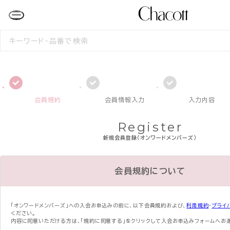
検
索
す
る
会員規約
会員情報入力
入力内容
Register
新規会員登録（オンワードメンバーズ）
会員規約について
「オンワードメンバーズ」への入会お申込みの前に、
以下会員規約および、
利用規約
・
プライ
ください。
内容に同意いただける方は、「規約に同意する」をクリックして入会お申込みフォームへお