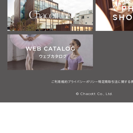
2 利用者は、自己の責任と負担において、本サービスを利用するた
通信機器、ソフトウェア、電気通信回線、電話利用契約、インターネッ
他の設備等を適切な状態で設置し、維持するものとします。
第2章 利用者
第3条 利用者
本規約において「利用者」とは、本規約の内容を全て了承・承認した
サービスで提供する画像、テキスト、デザイン、ロゴ、映像、プログラム
等（以下「コンテンツ」と総称します）を検索、閲覧または利用する者
用者には、本規約第4条に定める会員を含みますが、これに限りませ
第3章 会員
ご利用規約
プライバシーポリシー
特定商取引法に関する
第4条 会員
© Chacott Co., Ltd.
本規約において「会員」とは、日本国内に住所・居所を有し、本規約
承・承認した上で、当社所定の手続に従い会員登録を申請し、当社が
個人（未成年者は親権者の同意を得たものに限る）のことをいいます
第5条 会員登録
1 会員登録の希望者は、当社等が指定するウェブサイト（以下「会員登