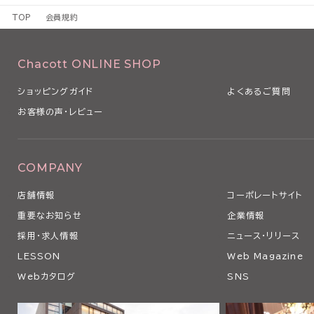
1 本規約は、本サービスの利用条件を定めるものです。
TOP
会員規約
2 本規約は、本サービスの利用に関し、利用者（第3条で定義します
るものとします。
3 当社は、経済状況の変動、社会経済情勢の変化や法令の改正その
Chacott ONLINE SHOP
本規約を変更する必要が生じた場合、本規約を変更することがありま
4 当社は、以下の各号のいずれかに該当する場合、利用者の事前の
ショッピングガイド
よくあるご質問
なく、本条に従い、適宜、本規約の全部または一部を変更できるもの
お客様の声・レビュー
（1）本規約の変更が、利用者の一般の利益に適合するとき
（2）本規約の変更が、契約をした目的に反せず、かつ、変更の必要性
の相当性その他の変更に係る事情に照らして合理的なものであると
5 当社は、本規約を変更するときは、事前に変更する旨およびその
COMPANY
の発効日を当社ウェブサイト上にて表示その他当社が適当と判断する
店舗情報
コーポレートサイト
用者に対し通知します。
6 利用者が、本規約の変更の効力が生じた後に本サービスを利用し
重要なお知らせ
企業情報
更後の本規約のすべての記載事項について同意したものとみなされ
採用・求人情報
ニュース・リリース
第2条 本サービスの利用
LESSON
Web Magazine
1 利用者は、関係する法令等ならびに本規約、その他当社等が別途
Webカタログ
SNS
の利用に関する条件に関する細則、説明等に従い、本サービスを利用
す。