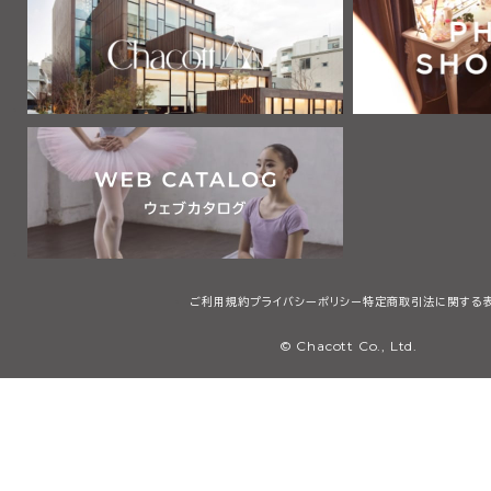
2 利用者は、自己の責任と負担において、本サービスを利用するた
通信機器、ソフトウェア、電気通信回線、電話利用契約、インターネッ
他の設備等を適切な状態で設置し、維持するものとします。
第2章 利用者
第3条 利用者
本規約において「利用者」とは、本規約の内容を全て了承・承認した
サービスで提供する画像、テキスト、デザイン、ロゴ、映像、プログラム
等（以下「コンテンツ」と総称します）を検索、閲覧または利用する者
用者には、本規約第4条に定める会員を含みますが、これに限りませ
第3章 会員
ご利用規約
プライバシーポリシー
特定商取引法に関する
第4条 会員
© Chacott Co., Ltd.
本規約において「会員」とは、日本国内に住所・居所を有し、本規約
承・承認した上で、当社所定の手続に従い会員登録を申請し、当社が
個人（未成年者は親権者の同意を得たものに限る）のことをいいます
第5条 会員登録
1 会員登録の希望者は、当社等が指定するウェブサイト（以下「会員登