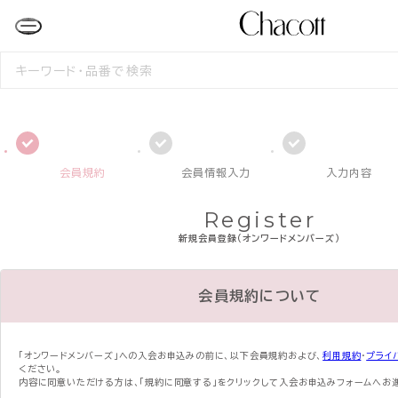
検
索
す
る
会員規約
会員情報入力
入力内容
Register
新規会員登録（オンワードメンバーズ）
会員規約について
「オンワードメンバーズ」への入会お申込みの前に、
以下会員規約および、
利用規約
・
プライ
ください。
内容に同意いただける方は、「規約に同意する」をクリックして入会お申込みフォームへお