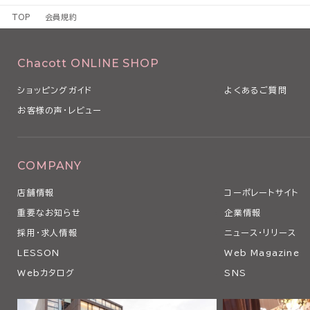
1 本規約は、本サービスの利用条件を定めるものです。
TOP
会員規約
2 本規約は、本サービスの利用に関し、利用者（第3条で定義します
るものとします。
3 当社は、経済状況の変動、社会経済情勢の変化や法令の改正その
Chacott ONLINE SHOP
本規約を変更する必要が生じた場合、本規約を変更することがありま
4 当社は、以下の各号のいずれかに該当する場合、利用者の事前の
ショッピングガイド
よくあるご質問
なく、本条に従い、適宜、本規約の全部または一部を変更できるもの
お客様の声・レビュー
（1）本規約の変更が、利用者の一般の利益に適合するとき
（2）本規約の変更が、契約をした目的に反せず、かつ、変更の必要性
の相当性その他の変更に係る事情に照らして合理的なものであると
5 当社は、本規約を変更するときは、事前に変更する旨およびその
COMPANY
の発効日を当社ウェブサイト上にて表示その他当社が適当と判断する
店舗情報
コーポレートサイト
用者に対し通知します。
6 利用者が、本規約の変更の効力が生じた後に本サービスを利用し
重要なお知らせ
企業情報
更後の本規約のすべての記載事項について同意したものとみなされ
採用・求人情報
ニュース・リリース
第2条 本サービスの利用
LESSON
Web Magazine
1 利用者は、関係する法令等ならびに本規約、その他当社等が別途
Webカタログ
SNS
の利用に関する条件に関する細則、説明等に従い、本サービスを利用
す。