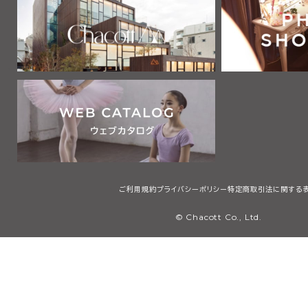
2 利用者は、自己の責任と負担において、本サービスを利用するた
通信機器、ソフトウェア、電気通信回線、電話利用契約、インターネッ
他の設備等を適切な状態で設置し、維持するものとします。
第2章 利用者
第3条 利用者
本規約において「利用者」とは、本規約の内容を全て了承・承認した
サービスで提供する画像、テキスト、デザイン、ロゴ、映像、プログラム
等（以下「コンテンツ」と総称します）を検索、閲覧または利用する者
用者には、本規約第4条に定める会員を含みますが、これに限りませ
第3章 会員
ご利用規約
プライバシーポリシー
特定商取引法に関する
第4条 会員
© Chacott Co., Ltd.
本規約において「会員」とは、日本国内に住所・居所を有し、本規約
承・承認した上で、当社所定の手続に従い会員登録を申請し、当社が
個人（未成年者は親権者の同意を得たものに限る）のことをいいます
第5条 会員登録
1 会員登録の希望者は、当社等が指定するウェブサイト（以下「会員登