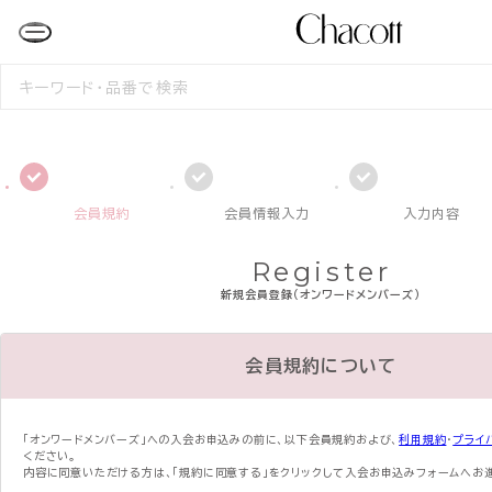
検
索
す
る
会員規約
会員情報入力
入力内容
Register
新規会員登録（オンワードメンバーズ）
会員規約について
「オンワードメンバーズ」への入会お申込みの前に、
以下会員規約および、
利用規約
・
プライ
ください。
内容に同意いただける方は、「規約に同意する」をクリックして入会お申込みフォームへお