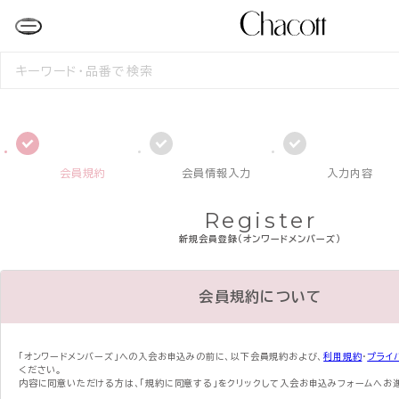
検
索
す
る
会員規約
会員情報入力
入力内容
Register
新規会員登録（オンワードメンバーズ）
会員規約について
「オンワードメンバーズ」への入会お申込みの前に、
以下会員規約および、
利用規約
・
プライ
ください。
内容に同意いただける方は、「規約に同意する」をクリックして入会お申込みフォームへお