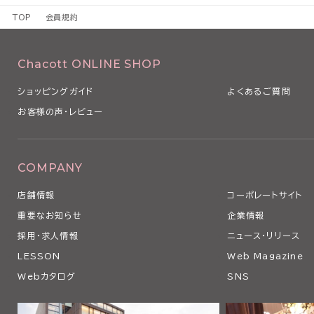
1 本規約は、本サービスの利用条件を定めるものです。
TOP
会員規約
2 本規約は、本サービスの利用に関し、利用者（第3条で定義します
るものとします。
3 当社は、経済状況の変動、社会経済情勢の変化や法令の改正その
Chacott ONLINE SHOP
本規約を変更する必要が生じた場合、本規約を変更することがありま
4 当社は、以下の各号のいずれかに該当する場合、利用者の事前の
ショッピングガイド
よくあるご質問
なく、本条に従い、適宜、本規約の全部または一部を変更できるもの
お客様の声・レビュー
（1）本規約の変更が、利用者の一般の利益に適合するとき
（2）本規約の変更が、契約をした目的に反せず、かつ、変更の必要性
の相当性その他の変更に係る事情に照らして合理的なものであると
5 当社は、本規約を変更するときは、事前に変更する旨およびその
COMPANY
の発効日を当社ウェブサイト上にて表示その他当社が適当と判断する
店舗情報
コーポレートサイト
用者に対し通知します。
6 利用者が、本規約の変更の効力が生じた後に本サービスを利用し
重要なお知らせ
企業情報
更後の本規約のすべての記載事項について同意したものとみなされ
採用・求人情報
ニュース・リリース
第2条 本サービスの利用
LESSON
Web Magazine
1 利用者は、関係する法令等ならびに本規約、その他当社等が別途
Webカタログ
SNS
の利用に関する条件に関する細則、説明等に従い、本サービスを利用
す。