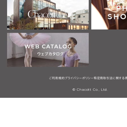
2 利用者は、自己の責任と負担において、本サービスを利用するた
通信機器、ソフトウェア、電気通信回線、電話利用契約、インターネッ
他の設備等を適切な状態で設置し、維持するものとします。
第2章 利用者
第3条 利用者
本規約において「利用者」とは、本規約の内容を全て了承・承認した
サービスで提供する画像、テキスト、デザイン、ロゴ、映像、プログラム
等（以下「コンテンツ」と総称します）を検索、閲覧または利用する者
用者には、本規約第4条に定める会員を含みますが、これに限りませ
第3章 会員
ご利用規約
プライバシーポリシー
特定商取引法に関する
第4条 会員
© Chacott Co., Ltd.
本規約において「会員」とは、日本国内に住所・居所を有し、本規約
承・承認した上で、当社所定の手続に従い会員登録を申請し、当社が
個人（未成年者は親権者の同意を得たものに限る）のことをいいます
第5条 会員登録
1 会員登録の希望者は、当社等が指定するウェブサイト（以下「会員登