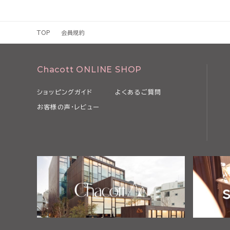
場合、本規約を変更することがあります。
4 当社は、以下の各号のいずれかに該当する場合、利用者の事前
約の全部または一部を変更できるものとします。
TOP
会員規約
（1）本規約の変更が、利用者の一般の利益に適合するとき
（2）本規約の変更が、契約をした目的に反せず、かつ、変更の必
事情に照らして合理的なものであるとき
Chacott ONLINE SHOP
5 当社は、本規約を変更するときは、事前に変更する旨およびそ
上にて表示その他当社が適当と判断する方法により、利用者に対し
ショッピングガイド
よくあるご質問
6 利用者が、本規約の変更の効力が生じた後に本サービスを利用
お客様の声・レビュー
項について同意したものとみなされます。
第2条 本サービスの利用
1 利用者は、関係する法令等ならびに本規約、その他当社等が別
細則、説明等に従い、本サービスを利用するものとします。
2 利用者は、自己の責任と負担において、本サービスを利用するた
通信回線、電話利用契約、インターネット接続契約その他の設備等を
第2章 利用者
第3条 利用者
本規約において「利用者」とは、本規約の内容を全て了承・承認し