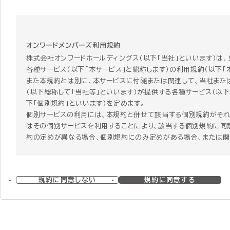
オンワードメンバーズ利用規約
株式会社オンワードホールディングス（以下「当社」といいます）は
各種サービス（以下「本サービス」と総称します）の利用規約（以下「
また本規約とは別に、本サービスに付随または関連して、当社また
（以下総称して「当社等」といいます）が提供する各種サービス（以下
下「個別規約」といいます）を定めます。
個別サービスの利用には、本規約と併せて該当する個別規約がそれ
はその個別サービスを利用することにより、該当する個別規約に同意
約の定めが異なる場合、個別規約にのみ定めがある場合、または
る規定がある場合には、個別規約の定めが本規約に優先して適用さ
第1章 総則
規約に同意しない
規約に同意する
第1条 本規約の範囲および変更
1 本規約は、本サービスの利用条件を定めるものです。
2 本規約は、本サービスの利用に関し、利用者（第3条で定義します
3 当社は、経済状況の変動、社会経済情勢の変化や法令の改正そ