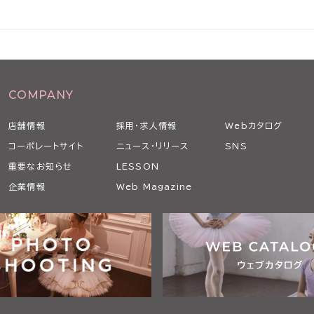
の承諾を得ることなく、本条に従い、適宜、本規
要性、変更後の内容の相当性その他の変更に係る
COMPANY
の内容ならびに変更の発効日を当社ウェブサイト
通知します。
店舗情報
採用・求人情報
Webカタログ
した場合には、変更後の本規約のすべての記載事
コーポレートサイト
ニュース・リリース
SNS
重要なお知らせ
LESSON
企業情報
Web Magazine
途定めた本サービスの利用に関する条件に関する
めに必要な端末、通信機器、ソフトウェア、電気
適切な状態で設置し、維持するものとします。
た上で、当社等が本サービスで提供する画像、テ