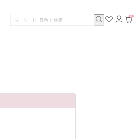
0
お
ロ
カ
検
気
グ
ー
索
に
イ
ト
検
す
入
ン
ペ
索
る
り
ー
ジ