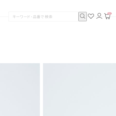
0
お
ロ
カ
検
気
グ
ー
索
に
イ
ト
検
す
入
ン
ペ
索
る
り
ー
ジ