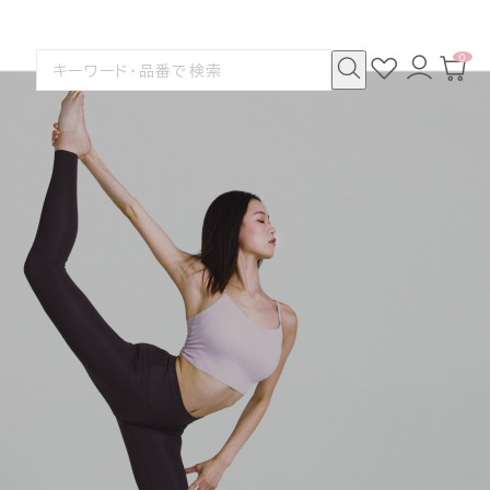
0
お
ロ
カ
検
気
グ
ー
索
に
イ
ト
検
す
入
ン
ペ
索
る
り
ー
ジ