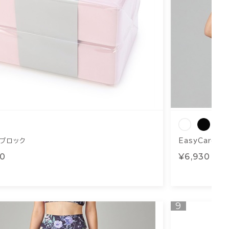
ブロック
EasyCare+
80
¥6,930
9