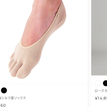
ローズ
¥14,8
指シルク混ソックス
760