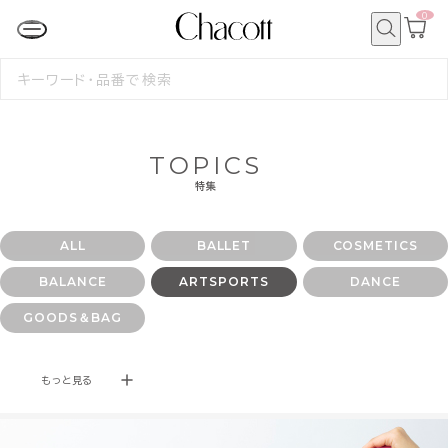
0
カ
ー
ト
検
ペ
索
検
ー
索
ジ
す
る
TOPICS
特集
ALL
BALLET
COSMETICS
BALANCE
ARTSPORTS
DANCE
GOODS＆BAG