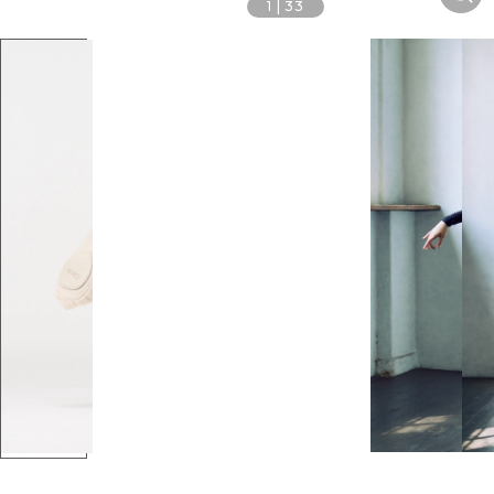
1
|
33