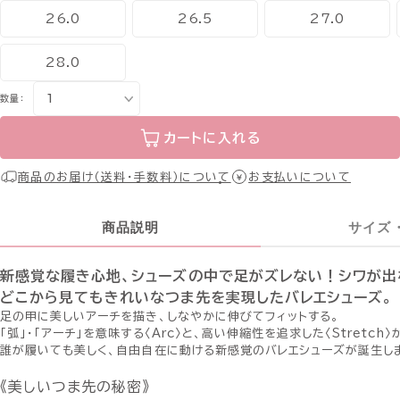
26.0
26.5
27.0
28.0
数量：
カートに入れる
商品のお届け（送料・手数料）について
お支払いについて
商品説明
サイズ
新感覚な履き心地、シューズの中で足がズレない！シワが出
どこから見てもきれいなつま先を実現したバレエシューズ。
足の甲に美しいアーチを描き、しなやかに伸びてフィットする。
「弧」・「アーチ」を意味する〈Arc〉と、高い伸縮性を追求した〈Stretch〉
誰が履いても美しく、自由自在に動ける新感覚のバレエシューズが誕生し
《美しいつま先の秘密》