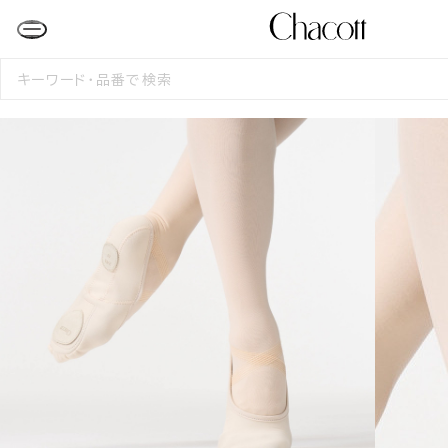
検
索
す
る