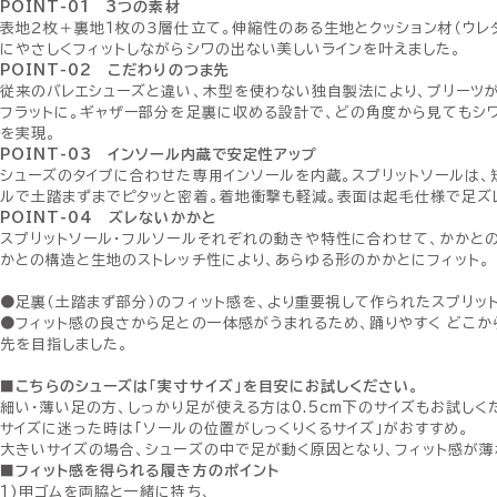
POINT-01 3つの素材
表地２枚＋裏地１枚の３層仕立て。伸縮性のある生地とクッション材（ウレ
にやさしくフィットしながらシワの出ない美しいラインを叶えました。
POINT-02 こだわりのつま先
従来のバレエシューズと違い、木型を使わない独自製法により、プリーツ
フラットに。ギャザー部分を足裏に収める設計で、どの角度から見てもシ
を実現。
POINT-03 インソール内蔵で安定性アップ
シューズのタイプに合わせた専用インソールを内蔵。スプリットソールは、
ルで土踏まずまでピタッと密着。着地衝撃も軽減。表面は起毛仕様で足ズ
POINT-04 ズレないかかと
スプリットソール・フルソールそれぞれの動きや特性に合わせて、かかと
かとの構造と生地のストレッチ性により、あらゆる形のかかとにフィット。
●足裏（土踏まず部分）のフィット感を、より重要視して作られたスプリッ
●フィット感の良さから足との一体感がうまれるため、踊りやすく どこ
先を目指しました。
■こちらのシューズは「実寸サイズ」を目安にお試しください。
細い・薄い足の方、しっかり足が使える方は0.5cm下のサイズもお試しく
サイズに迷った時は「ソールの位置がしっくりくるサイズ」がおすすめ。
大きいサイズの場合、シューズの中で足が動く原因となり、フィット感が薄
■フィット感を得られる履き方のポイント
1)甲ゴムを両脇と一緒に持ち、