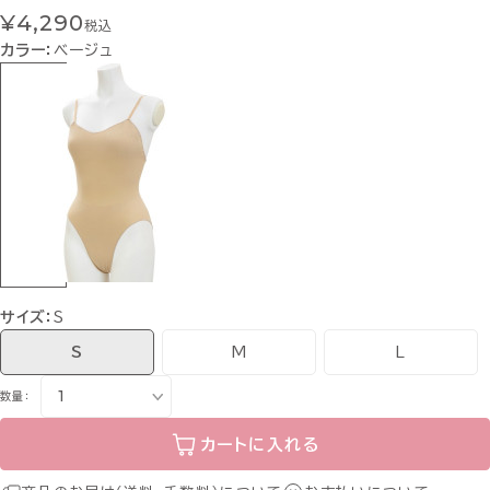
¥4,290
税込
カラー：
ベージュ
サイズ：
S
S
M
L
数量：
カートに入れる