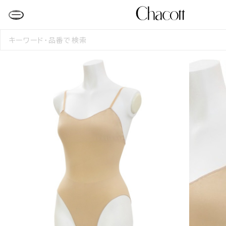
検
索
す
る