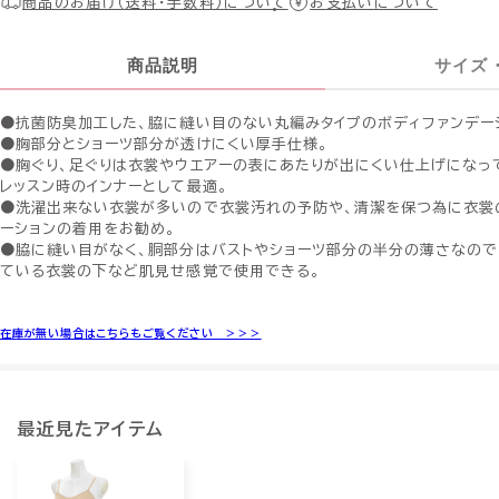
商品のお届け（送料・手数料）について
お支払いについて
商品説明
サイズ
●抗菌防臭加工した、脇に縫い目のない丸編みタイプのボディファンデー
●胸部分とショーツ部分が透けにくい厚手仕様。
●胸ぐり、足ぐりは衣裳やウエアーの表にあたりが出にくい仕上げになっ
レッスン時のインナーとして最適。
●洗濯出来ない衣裳が多いので衣裳汚れの予防や、清潔を保つ為に衣裳
ーションの着用をお勧め。
●脇に縫い目がなく、胴部分はバストやショーツ部分の半分の薄さなので
ている衣裳の下など肌見せ感覚で使用できる。
在庫が無い場合はこちらもご覧ください ＞＞＞
最近見たアイテム