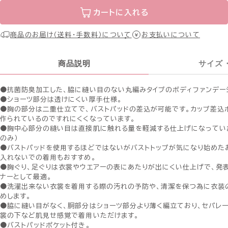
カートに入れる
商品のお届け（送料・手数料）について
お支払いについて
商品説明
サイズ
●抗菌防臭加工した、脇に縫い目のない丸編みタイプのボディファンデー
●ショーツ部分は透けにくい厚手仕様。
●胸の部分は二重仕立てで、バストパッドの差込が可能です。カップ差込
作られているのですれにくくなっています。
●胸中心部分の縫い目は直接肌に触れる量を軽減する仕上げになっていま
のみ）
●バストパッドを使用するほどではないがバストトップが気になり始めた
入れないでの着用もおすすめ。
●胸ぐり、足ぐりは衣裳やウエアーの表にあたりが出にくい仕上げで、発
ナーとして最適。
●洗濯出来ない衣裳を着用する際の汚れの予防や、清潔を保つ為に衣装
めします。
●脇に縫い目がなく、胴部分はショーツ部分より薄く編立ており、セパレ
裳の下など肌見せ感覚で着用いただけます。
●バストパッドポケット付き。