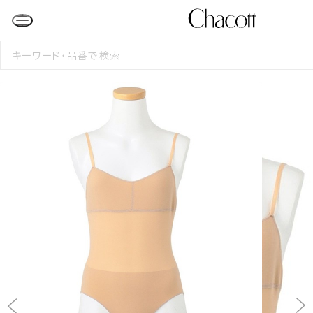
検
索
す
る