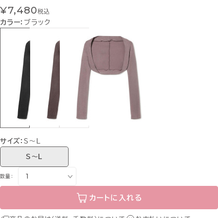
¥7,480
税込
カラー：
ブラック
サイズ：
S〜L
S〜L
数量：
カートに入れる