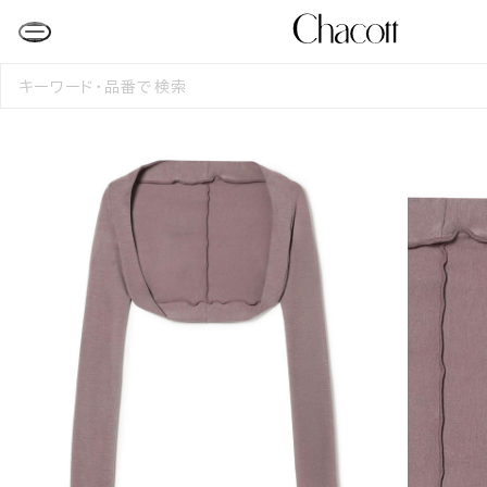
検
索
す
る