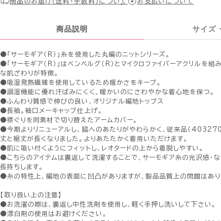
商品のお届け（送料・手数料）について
お支払いについて
商品説明
サイズ
●「サーモギア（R）」糸を使用した丸編のニットシリーズ。
●「サーモギア（R）」はベンベルグ（R）とマイクロファイバーアクリルを組
な肌ざわりが特徴。
●吸湿発熱繊維を使用しているため暖かさをキープ。
●調湿機能に優れ汗ばみにくく、暖かいのにさわやかな着心地を保つ。
●ふんわり質感で伸びの良い、オリジナル編地トップス
●長袖。袖口メーキャップ仕上げ。
●襟ぐりを同素材で切り替えたアームカバー。
●今期よりリニューアルし、脇へのあたりがやわらかく、従来品（403270-
丈と裾丈が長くなりました。よりあたたかく着用いただけます。
●肌に吸い付くようにフィットし、レオタードの上から着脱しやすい。
●こちらのアイテムは裏返して洗濯することで、サーモギア糸の光沢感・
長持ちします。
●糸の特性上、編地の表面に凹凸がありますが、製品品質上の問題はあり
【取り扱い上の注意】
●お洗濯の際は、裏返し中性洗剤を使用し、軽く手押し洗いして下さい。
●漂白剤の使用はお避けください。