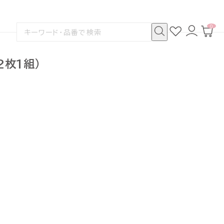
0
お
ロ
カ
検
気
グ
ー
索
に
イ
ト
検
す
入
ン
ペ
索
る
り
ー
2枚1組）
ジ