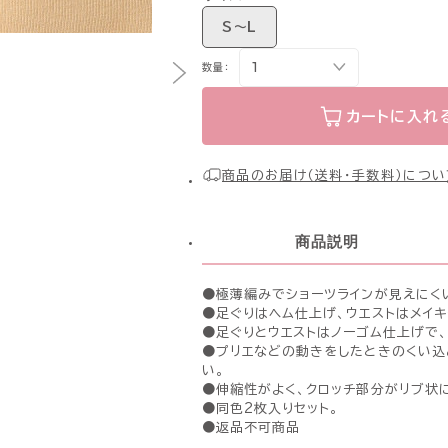
S〜L
数量：
カートに入れ
商品のお届け（送料・手数料）につい
商品説明
●極薄編みでショーツラインが見えにく
●足ぐりはヘム仕上げ、ウエストはメイキ
●足ぐりとウエストはノーゴム仕上げで
●プリエなどの動きをしたときのくい込
い。
●伸縮性がよく、クロッチ部分がリブ状
●同色2枚入りセット。
●返品不可商品