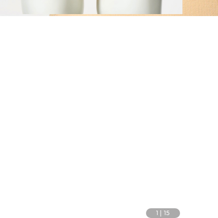
1
|
15