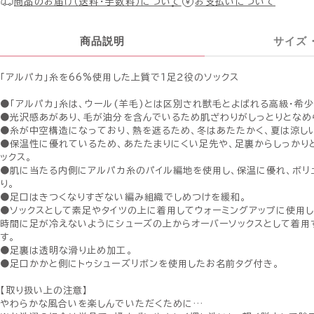
商品のお届け（送料・手数料）について
お支払いについて
商品説明
サイズ
「アルパカ」糸を66%使用した上質で１足２役のソックス
●「アルパカ」糸は、ウール(羊毛)とは区別され獣毛とよばれる高級・希
●光沢感あがあり、毛が油分を含んでいるため肌ざわりがしっとりとなめ
●糸が中空構造になっており、熱を遮るため、冬はあたたかく、夏は涼し
●保温性に優れているため、あたたまりにくい足先や、足裏からしっかり
ックス。
●肌に当たる内側にアルパカ糸のパイル編地を使用し、保温に優れ、ボリ
り。
●足口はきつくなりすぎない編み組織でしめつけを緩和。
●ソックスとして素足やタイツの上に着用してウォーミングアップに使用
時間に足が冷えないようにシューズの上からオーバーソックスとして着用
す。
●足裏は透明な滑り止め加工。
●足口かかと側にトゥシューズリボンを使用したお名前タグ付き。
【取り扱い上の注意】
やわらかな風合いを楽しんでいただくために…