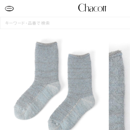
検
索
す
る