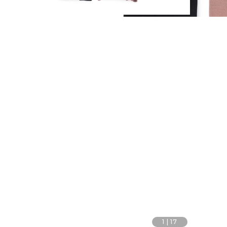
1
|
17