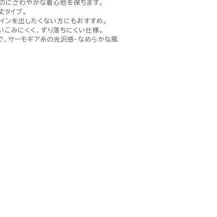
のにさわやかな着心地を保ちます。
丈タイプ。
インを出したくない方にもおすすめ。
いこみにくく、ずり落ちにくい仕様。
で、サーモギア糸の光沢感・なめらかな風