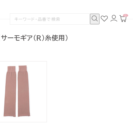
0
お
ロ
カ
検
気
グ
ー
索
に
イ
ト
検
す
入
ン
ペ
索
る
り
ー
(サーモギア(R)糸使用）
ジ