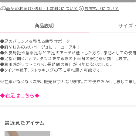
商品のお届け（送料・手数料）について
お支払いについて
商品説明
サイズ
●足のバランスを整える薄型サポーター
●肌なじみのよいベージュにリニューアル！
●外反母趾や扁平足などで足のアーチが低下した方や、予防としての使用
●足指が開くことで、ダンスをする際の下半身の安定感が向上します。
●着用感がソフトになり、長時間の着用が可能になりました。
●タイツや靴下、ストッキングの下に重ね履き可能です。
※在庫がなくなり次第、販売終了となります。ご不便をおかけしまして申
◆右足はこちら◆
最近見たアイテム