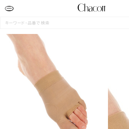
検
索
す
る