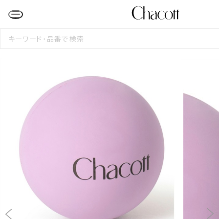
検
索
す
る