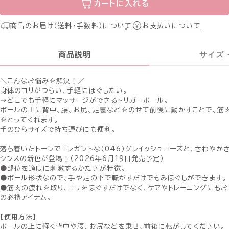
カートに入れる
商品のお届け（送料・手数料）について
お支払いについて
商品説明
サイズ
＼こんなお悩みを解決！／
身体のコリがつらい、手軽にほぐしたい。
→どこでも手軽にマッサージができるトリガーボール。
ボールの上に背中、腰、お尻、足裏などをのせて前後に動かすことで、筋
をとってくれます。
手のひらサイズで持ち運びにも便利。
落ち着いたトーンでエレガントな（046）グレイッシュローズと、さわやかさ
シンスの新色が登場！（2026年6月19日発売予定）
●部位を適度に刺激するかたさが特徴。
●ボール形状なので、手や足の下で転がすだけでもみほぐしができます。
●筋肉の疲れを取り、コリをほぐすだけでなく、ケアやトレーニングにもお
の必携アイテム。
【使用方法】
ボールの上に軽く背中や腰、お尻などを乗せ、前後に転がしてください。