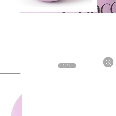
1
|
14