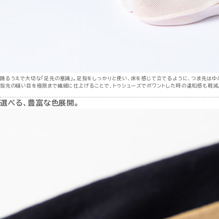
踊るうえで大切な「足先の意識」。足指をしっかりと使い、床を感じて立てるように、つま先はゆ
指先の縫い目を極限まで繊細に仕上げることで、トゥシューズでポワントした時の違和感も軽減
選べる、豊富な色展開。