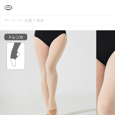
検
索
す
る