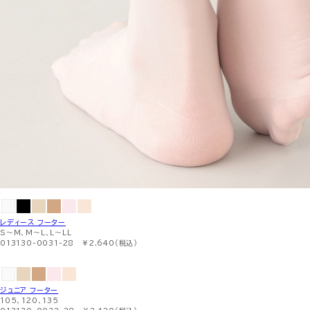
レディース フーター
S〜M、M〜L、L〜LL
013130-0031-28 ￥2,640（税込）
ジュニア フーター
105、120、135