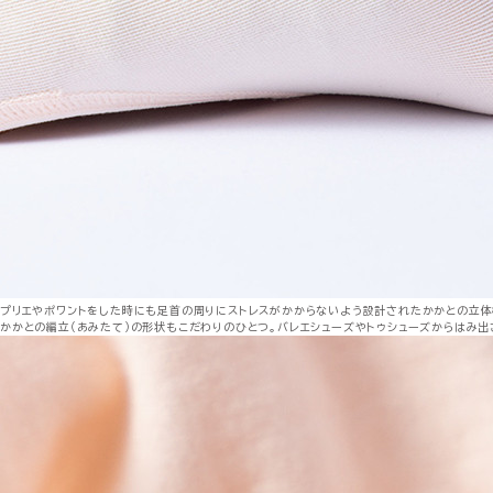
プリエやポワントをした時にも足首の周りにストレスがかからないよう設計されたかかとの立
かかとの編立（あみたて）の形状もこだわりのひとつ。バレエシューズやトゥシューズからはみ出