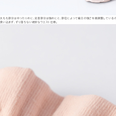
太もも部分はゆったりめに、足首部分は強めにと、部位によって編立の強さを微調整しているの
食い込まず、ずり落ちない絶妙なウエスト仕様。