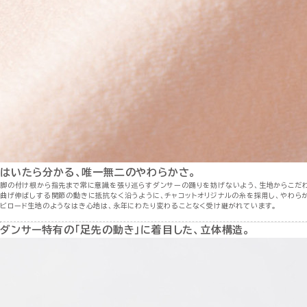
はいたら分かる、唯一無二のやわらかさ。
脚の付け根から指先まで常に意識を張り巡らすダンサーの踊りを妨げないよう、生地からこだわ
曲げ伸ばしする関節の動きに抵抗なく沿うように、チャコットオリジナルの糸を採用し、やわらか
ビロード生地のようなはき心地は、永年にわたり変わることなく受け継がれています。
ダンサー特有の「足先の動き」に着目した、立体構造。