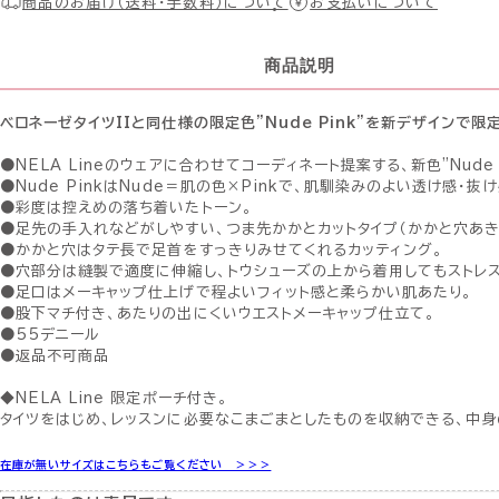
商品のお届け（送料・手数料）について
お支払いについて
商品説明
ベロネーゼタイツIIと同仕様の限定色”Nude Pink”を新デザインで限
●NELA Lineのウェアに合わせてコーディネート提案する、新色”Nude P
●Nude PinkはNude＝肌の色×Pinkで、肌馴染みのよい透け感・抜
●彩度は控えめの落ち着いたトーン。
●足先の手入れなどがしやすい、つま先かかとカットタイプ（かかと穴あき
●かかと穴はタテ長で足首をすっきりみせてくれるカッティング。
●穴部分は縫製で適度に伸縮し、トウシューズの上から着用してもストレ
●足口はメーキャップ仕上げで程よいフィット感と柔らかい肌あたり。
●股下マチ付き、あたりの出にくいウエストメーキャップ仕立て。
●55デニール
●返品不可商品
◆NELA Line 限定ポーチ付き。
タイツをはじめ、レッスンに必要なこまごまとしたものを収納できる、中身
在庫が無いサイズはこちらもご覧ください ＞＞＞