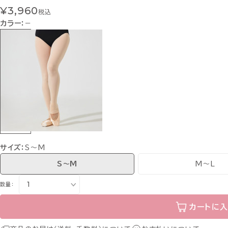
¥3,960
税込
カラー：
−
サイズ：
S〜M
S〜M
M〜L
数量：
カートに