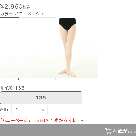
¥2,860
税込
カラー：
ハニーベージュ
サイズ：
135
135
数量：
「ハニーベージュ-135」の在庫がありません。
在庫があ