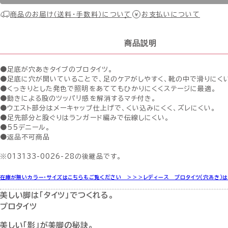
商品のお届け（送料・手数料）について
お支払いについて
商品説明
●足底が穴あきタイプのプロタイツ。
●足底に穴が開いていることで、足のケアがしやすく、靴の中で滑りにく
●くっきりとした発色で照明をあててもひかりにくくステージに最適。
●動きによる股のツッパリ感を解消するマチ付き。
●ウエスト部分はメーキャップ仕上げで、くい込みにくく、ズレにくい。
●足先部分と股ぐりはランガード編みで伝線しにくい。
●55デニール。
●返品不可商品
※013133-0026-28の後継品です。
在庫が無いカラー・サイズはこちらもご覧ください ＞＞＞
レディース プロタイツ（穴あき）
美しい脚は「タイツ」でつくれる。
プロタイツ
美しい「影」が美脚の秘訣。