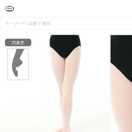
検
索
す
る