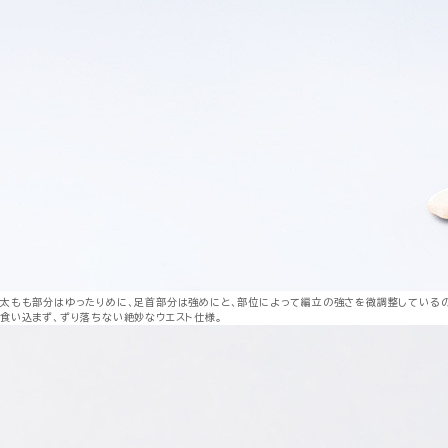
太もも部分はゆったりめに、足首部分は強めにと、部位によって編立の強さを微調整しているの
食い込まず、ずり落ちない絶妙なウエスト仕様。