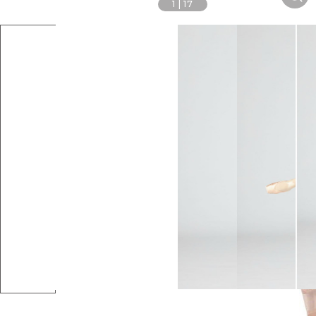
1
|
17