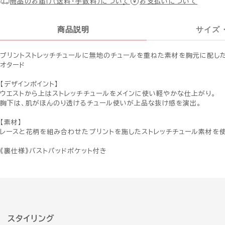
商品のお届け（送料・手数料）について
お支払いについて
商品説明
サイズ
プリントストレッチチュールに無地のチュールを重ねた素材を胸元に配し
オタード
【デザインポイント】
ウエストから上はストレッチチュールをメインに使い軽やかな仕上がり。
胸下は、肌がほんのり透けるチュール使いが上品な抜け感を演出。
【素材】
レースと花柄を組み合わせたプリントを施したストレッチチュール素材を
《裏仕様》バストパッドポケット付き
スタイリング