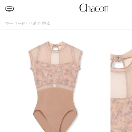
検
索
す
る